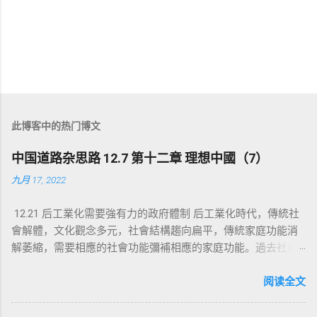
此博客中的热门博文
中国道路杂思路 12.7 第十二章 理想中國（7）
九月 17, 2022
12.21 后工業化需要強有力的政府體制 后工業化時代，傳統社
會解體，文化觀念多元，社會結構趨向扁平，傳統家庭功能消
解萎縮，需要相應的社會功能彌補相應的家庭功能。過去社會
生產力低下，社會個體隻有抱團組成緊密的群體才能生存，家
庭就是維護生存最基本的手段，也成為基本的社會組織。個體
阅读全文
的繁衍生存依靠家庭，維護生命的延續與養老都是家庭基本職
能，也由此產生與此相應的社會倫理道德，家庭的生存與照顧