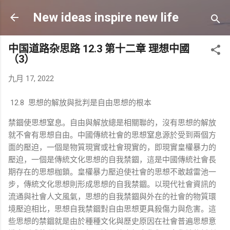
跳至主要内容
New ideas inspire new life
中国道路杂思路 12.3 第十二章 理想中國
（3）
九月 17, 2022
12.8 思想的解放與批判是自由思想的根本
禁錮使思想窒息。自由與解放總是相關聯的，沒有思想的解放
就不會有思想自由。中國傳統社會的思想窒息源於受到兩個方
面的壓迫，一個是物質現實或社會現實的，即現實皇權暴力的
壓迫，一個是傳統文化思想的自我禁錮，這是中國傳統社會長
期存在的思想枷鎖。皇權暴力壓迫使社會的思想不敢越雷池一
步，傳統文化思想則形成思想的自我禁錮。以現代社會資訊的
流通與社會人文風氣，思想的自我禁錮與外在的社會的物質環
境壓迫相比，思想自我禁錮對自由思想更具殺傷力與危害。這
些思想的禁錮就是由於種種文化與歷史原因在社會普遍思想意