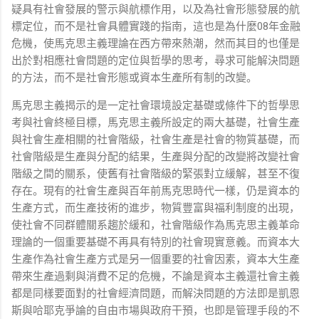
疑具有社會發展的警示與航標作用，以及為社會形態發展的航
標定位，而不是社會具體實踐的指南，這也是為什麼08年金融
危機，使馬克思主義理論在西方帶來熱潮，然而其目的也僅是
出於對相應社會問題的定位與哲學的思考，尋求可能解決問題
的方法，而不是社會形態或資本生產所有制的改變。
馬克思主義揭示的是一定社會環境設定基礎或條件下的哲學思
考與社會終極目標，馬克思主義所設定的兩大基礎，社會生產
與社會生產相關的社會階級，社會生產是社會的物質基礎，而
社會階級是生產與分配的結果，生產與分配的改變將改變社會
階級之間的關系，使舊有社會階級的緊張對立緩解，甚至不復
存在。現有的社會生產與百年前馬克思時代一樣，仍是資本的
生產方式，而生產技術的進步，物質豐富與福利制度的出現，
使社會不同群體關系趨於緩和，社會階級作為馬克思主義革命
理論的一個重要基礎不再具有特別的社會現實意義。而資本大
生產作為社會生產方式是另一個重要的社會因素，資本大生產
帶來生產過剩與消費不足的危機，不論是資本主義還社會主義
都是同樣要面對的社會經濟問題，而解決問題的方法即是凱恩
斯與哈耶克爭論的自由市場與政府干預，也即是管理手段的不