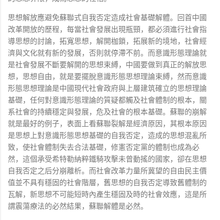
思想解放應避免蘇聯式自我否定造成社會基礎解體。回首中國
改革開放的歷程，每當社會發展出現瓶頸，都必須進行社會指
導思想的討論，拓寬思想，解開枷鎖，拓展新的境地，社會經
濟與文化就有新的發展，否則就停滯不前。而意識形態理論就
是社會發展不斷要解開的思想束縛，中國要做到真正的解放思
想，思想自由，就是要擺脫意識形態思想理論束縛，然而意識
形態思想理論是中國現代社會政府與上層建筑確立的思想理論
基礎，任何對意識形態理論的質疑都觸及社會體制的根本，關
系社會的持續穩定與發展，危及社會的根本基礎。蘇聯的崩解
就是最好的例子，表面上看蘇聯裂解是經濟原因，其根本原因
是思想上對意識形態思想基礎的自我否定，造成的思想混亂所
致，使社會體制失去合法基礎，修憲否定黨的體制也成為必
然，這個承受希特勒納粹鐵騎攻擊未曾動搖的國家，卻在思想
自我否定之后分崩離析。而社會改革力量所冀望的自由民主價
值並不具有穩固的社會階層，舊思想的自我否定導致舊體制的
瓦解，新思想不可能短時內產生穩固及時的社會效應，這是所
謂震蕩療法的必然結果，蘇聯解體是必然。