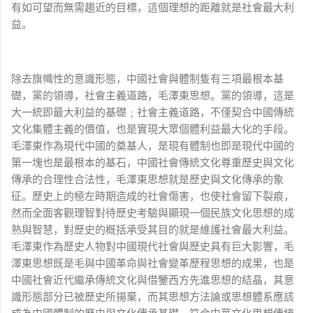
有如可望而無需趨近的目標，這個理想的距離就是社會最大利
益。
除去旗幟性的意識形態，中國社會與體制隻有三項最根本基
礎，黨的領導，社會主義道路，毛澤東思想。黨的領導，這是
大一統即最大利益的基礎﹔社會主義道路，不僅契合中國傳統
文化集體主義的價值，也是實現大眾個體利益最大化的手段。
毛澤東作為現代中國的奠基人，是現有體制也即是現代中國的
第一塊也是最根本的基石，中國社會傳統文化尊重歷史與文化
傳承的合理性合法性，毛澤東思想就是歷史與文化傳承的象
征。歷史上的極左時期造成的社會傷害，也使社會留下裂痕，
然而全面客觀理智對待歷史考驗與顯現一個民族文化思想的成
熟與智慧，對歷史的概括承受其目的就是維護社會最大利益。
毛澤東作為歷史人物對中國現代社會與歷史具有巨大影響，毛
澤東思想既是毛與中國革命與社會變革歷程思想的成果，也是
中國社會近代繼承傳統文化與借鑒西方先進思想的結晶，其意
識形態部分已被歷史所揚棄，而其思想方法論或思想體系應該