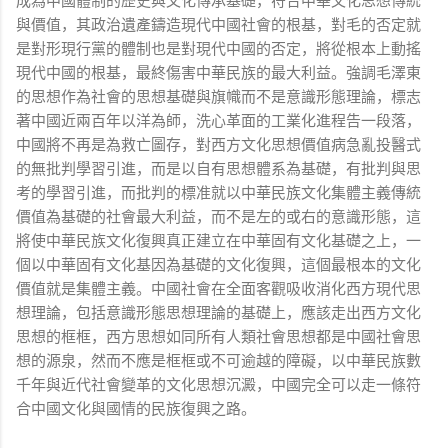
成為中國體制的歷史與文化傳承基礎，符合中華文化思想傳統
與價值，其政治遺產鑄造現代中國社會的根基，對毛的否定就
是對形現行黨的體制也是對現代中國的否定，將從根本上動搖
現代中國的根基，最終傷害中華民族的最大利益。強調毛澤東
的思想作為社會的思想基礎與旗幟而不是意識形態理論，標志
著中國近兩百年以洋為師，洗心革面的工業化進程告一段落，
中國將不再是為救亡圖存，對西方文化思想價值病急亂投醫式
的無批判學習引進，而是以自有思想體系為基礎，有批判與思
考的學習引進，而批判的標准就以中華民族文化集體主義傳統
價值為基礎的社會最大利益，而不是左的或右的意識形態，這
將使中華民族文化復興真正建立在中華固有文化基礎之上，一
個以中華固有文化基因為基礎的文化復興，這個最根本的文化
價值就是集體主義。中國社會在全面客觀吸收消化西方現代思
想理論，包括意識形態思想理論的基礎上，應該走出西方文化
思想的框框，西方思想如同所有人類社會思想都是中國社會思
想的源泉，然而不應是框框或不可逾越的障礙，以中華民族數
千年與近代社會變革的文化思想沉澱，中國完全可以走一條符
合中國文化與國情的民族復興之路。