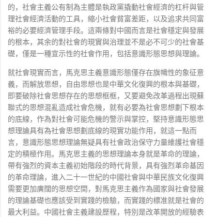
的，社會主義公有制為主體是執政黨撬動社會經濟的杠杆與管
理社會經濟活動的工具，縮小社會貧富差距，以及追求共同富
裕的必要經濟管理手段。這兩條對中國而言是社會穩定與發展
的根本，其余的對社會的現實與治理並不是必不可少的社會基
礎，僅是一種宣示性的社會作用，包括意識形態思想與理論。
就社會現實而言，馬克思主義意識形態僅存在旗幟性的象征意
義，而解放思想，自由思想也是中華文化復興的根本與基礎，
即要破除社會思想存在的思想框框，又要避免改革過程出現蘇
聯式的思想混亂造成社會危機，就有必要為社會思想劃下根本
的底線，作為對社會可能危機的警示與掌控，堅持意識形態思
想理論具有為社會思想劃底線的現實功能作用，就這一點而
言，意識形態思想理論無疑具有社會政治保守力量維護社會穩
定的積極作用。馬克思主義的思想理論本身就是革命的理論，
帶有強烈的資本主義初始階段的時代背景，具有強烈革命基因
的革命理論，進入二十一世紀的中國社會與中華民族文化復興
需要更加廣闊的思想空間，對馬克思主義作為國家與社會發展
的理論基礎也應該受到實踐的檢驗，而實踐的標准就是社會的
最大利益。中國社會主義建設歷程，特別是改革開放的經驗表