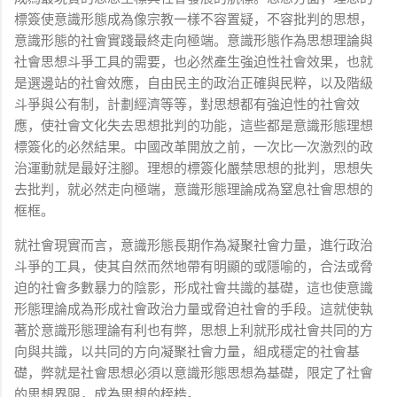
標簽使意識形態成為像宗教一樣不容置疑，不容批判的思想，
意識形態的社會實踐最終走向極端。意識形態作為思想理論與
社會思想斗爭工具的需要，也必然產生強迫性社會效果，也就
是選邊站的社會效應，自由民主的政治正確與民粹，以及階級
斗爭與公有制，計劃經濟等等，對思想都有強迫性的社會效
應，使社會文化失去思想批判的功能，這些都是意識形態理想
標簽化的必然結果。中國改革開放之前，一次比一次激烈的政
治運動就是最好注腳。理想的標簽化嚴禁思想的批判，思想失
去批判，就必然走向極端，意識形態理論成為窒息社會思想的
框框。
就社會現實而言，意識形態長期作為凝聚社會力量，進行政治
斗爭的工具，使其自然而然地帶有明顯的或隱喻的，合法或脅
迫的社會多數暴力的陰影，形成社會共識的基礎，這也使意識
形態理論成為形成社會政治力量或脅迫社會的手段。這就使執
著於意識形態理論有利也有弊，思想上利就形成社會共同的方
向與共識，以共同的方向凝聚社會力量，組成穩定的社會基
礎，弊就是社會思想必須以意識形態思想為基礎，限定了社會
的思想界限，成為思想的桎梏。