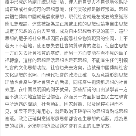
識中形成的所謂正統思想理論，使人們自覺與不自覺地依循所
謂正確或社會認可的思想意識，任何突破都是離經叛道。思想
禁錮在傳統中國就是儒家思想，現代社會就是左或右的意識形
態思想理論。這些被認為是正統或正確的思想理論為自由思想
規定了思想的方向與空間，成為自由思想看不見的籠子，這些
思想的籠子將社會思想囚困在脫離社會物質現實的空間，上不
著天下不著地，使思想失去社會物質現實的滋養，使自由思想
一方面失去社會物質的基礎，而另一方面隻能在看不見的籠子
裡轉悠，這樣的思想是活思想也是死思想，不能產生任何引領
社會的文化思想功能，社會也失去方向，這就是中國傳統社會
文化思想的寫照。而現代社會的政治正確，以及意識形態思想
理論也會產生使社會禁言的后果，同樣產生扼殺新思想的社會
效應。在中國最明顯的例子就是，那些所謂的自由派學者一方
面不遺余力地宣揚普世價值，然而另一方面對自由民主在現實
中所遭遇的問題，社會動亂，國家解體，以及民粹卻視而不
見，如果不是別有用心，就是政治正確帶來的思想盲點或思想
遮蔽。政治正確與意識形態思想都會產生思想的遮蔽，成為思
想的枷鎖，必須解開這些枷鎖才會有真正的思想解放。