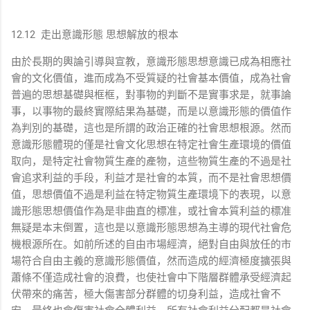
12.12 走出意識形態 思想解放的根本
由於長期的輿論引導與宣教，意識形態思想意識已成為相應社
會的文化價值，進而成為不受質疑的社會基本價值，成為社會
普遍的思想基礎與框框，對事物的判斷不是實事求是，就事論
事，以事物的最終實際結果為基礎，而是以意識形態的價值作
為判別的基礎，這也是所謂的政治正確的社會思想根源。然而
意識形態體現的僅是社會文化思想在特定社會生產環境的價值
取向，是特定社會物質生產的產物，這些物質生產的不過是社
會追求利益的手段，利益才是社會的本質，而不是社會思想價
值，思想價值不過是利益在特定物質生產環境下的表現，以意
識形態思想價值作為是非曲直的標准，或社會本質利益的標准
無疑是本末倒置，這也是以意識形態思想為主導的現代社會危
機根源所在。如前所述的自由市場經濟，絕對自由與放任的市
場符合自由主義的意識形態價值，然而造成的經濟極度擴張與
蕭條不僅造成社會的浪費，也使社會中下階層群體承受經濟起
伏帶來的痛苦，極大傷害部分群體的切身利益，造成社會不