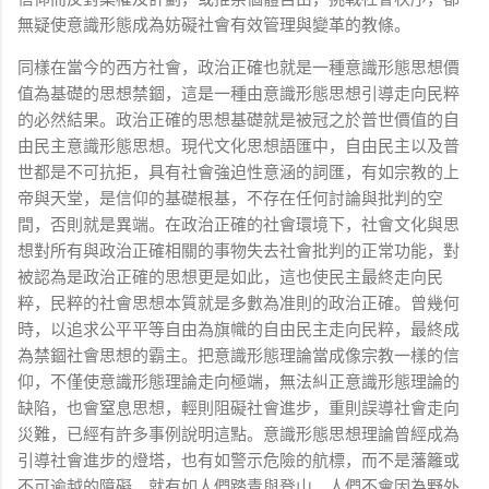
無疑使意識形態成為妨礙社會有效管理與變革的教條。
同樣在當今的西方社會，政治正確也就是一種意識形態思想價
值為基礎的思想禁錮，這是一種由意識形態思想引導走向民粹
的必然結果。政治正確的思想基礎就是被冠之於普世價值的自
由民主意識形態思想。現代文化思想語匯中，自由民主以及普
世都是不可抗拒，具有社會強迫性意涵的詞匯，有如宗教的上
帝與天堂，是信仰的基礎根基，不存在任何討論與批判的空
間，否則就是異端。在政治正確的社會環境下，社會文化與思
想對所有與政治正確相關的事物失去社會批判的正常功能，對
被認為是政治正確的思想更是如此，這也使民主最終走向民
粹，民粹的社會思想本質就是多數為准則的政治正確。曾幾何
時，以追求公平平等自由為旗幟的自由民主走向民粹，最終成
為禁錮社會思想的霸主。把意識形態理論當成像宗教一樣的信
仰，不僅使意識形態理論走向極端，無法糾正意識形態理論的
缺陷，也會窒息思想，輕則阻礙社會進步，重則誤導社會走向
災難，已經有許多事例說明這點。意識形態思想理論曾經成為
引導社會進步的燈塔，也有如警示危險的航標，而不是藩籬或
不可逾越的障礙，就有如人們踏青與登山，人們不會因為野外