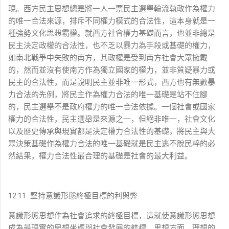
現。西方民主思想總是將一人一票民主選舉輪流執政作為權力
的唯一合法來源，排斥不同權力模式的合法性，這本身就是一
種強勢文化思想霸權。就西方社會權力基礎而言，也並非總是
民主決定政權的合法性，也不乏以暴力為手段或基礎的權力，
如南北戰爭中失敗的南方，其政權是受到南方社會大眾擁戴
的，然而並沒有使南方作為獨立國家的權力，並非質疑暴力或
民主的合法性，而是說明民主並非唯一形式，西方也有無數暴
力合法的先例，將民主作為權力合法的唯一基礎是站不住腳
的，民主選舉不是政府權力的唯一合法依據。一個社會或國家
權力的合法性，民主選舉是來源之一，但絕非唯一，社會文化
以及歷史傳承與現實都是決定權力合法性的基礎，將民主與大
眾決策基礎作為權力合法的唯一基礎就是民主逃不脫民粹的必
然結果，權力合法性最合理的基礎是社會的最大利益。
12.11 堅持意識形態終極目標的利與弊
意識形態思想作為社會追求的終極目標，這就使意識形態思想
成為最現實的思想坐標與社會發展的航標。思想方面，理想的