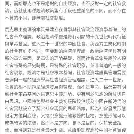
同，而哈耶克也不是絕對的自由經濟，也不反對一定的社會救
濟，這就使兩種經濟政策隻有手段輕重緩急的不同，而不存在
本質的不同，即無關社會制度。
馬克思主義理論本質是建立在哲學與社會政治經濟學基礎上的
社會革命理論，政治經濟學更是帶有明顯的十九世紀時代特征
與革命基因。進入二十一世紀的中國社會，與西方工業化時期
的社會有許多不同，需要新的經濟學理論。政治經濟學具有明
顯的革命基因，是革命的理論基礎，然而社會革命隻屬於人類
社會特殊的歷史時期，是特殊的社會現象，並非普遍的一般的
社會現象，經濟才是社會根本基礎，社會經濟建設與管理需要
普遍與一般的經濟學與社會經濟管理理論。進入二十一世紀，
社會的根本問題是經濟發展與管理，而不是革命，楊棄帶有明
顯社會革命基因的馬克思主義理論，更有利於思想的解放與自
由思想。中國特色與社會主義初級階段無疑為中國在新時代的
社會實踐設立了契合社會現實的思想路線，即為社會發展形態
限定方位與底線，又擺脫意識形態教條的桎梏。意識形態可以
成為預警的航標，然而不是方向，更不是目的，保持安全距
離，而准則就是社會最大利益。意識形態理想於中國社會實踐