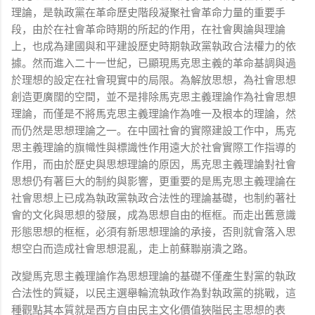
理論，是執政黨在革命歷史階段凝聚社會革命力量的重要手
段，由於在社會革命時期的所起的作用，在社會輿論與理論
上，也成為建國與和平建設歷史時期執政黨執政合法權力的依
據。然而進入二十一世紀，已顯現馬克思主義的革命基調與過
於理想的設定在社會現實中的局限。為解放思想，為社會思想
創造更廣闊的空間，並不是排除馬克思主義理論作為社會思想
理論，而僅是不將馬克思主義理論作為唯一及根本的理論，然
而仍然是思想理論之一。在中國社會的實際建設工作中，馬克
思主義理論的旗幟性與標識性作用遠大於社會實際工作指導的
作用，而由於歷史與思想理論的原因，馬克思主義理論對社會
思想仍有著巨大的制約與影響，更重要的是馬克思主義理論在
社會思想上已成為執政黨執政合法性的理論基礎，也制約著社
會的文化與思想的發展，成為思想自由的框框。而走出舊意識
形態思想的框框，必須有新思想理論的承接，否則就會落入思
想空白而造成社會思想混亂，走上前蘇聯崩潰之路。
改變馬克思主義理論作為思想理論的基礎不僅產生對黨的執政
合法性的質疑，以民主選舉輪流執政作為對執政黨的挑戰，這
種觀點其本質就是西方自由民主文化價值狹隘民主思想的表