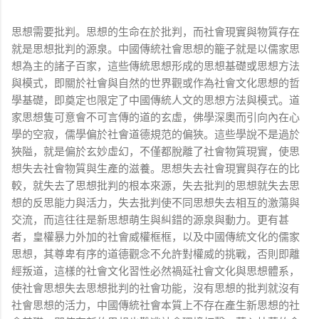
思想需要批判。思想的生命在於批判，而社會現實與物質存在
就是思想批判的源泉。中國傳統社會思想的籠子就是以儒家思
想為主的諸子百家，這些傳統思想形成的思想基礎或思想方法
與模式，即關於社會與自然的世界觀或作為社會文化思想的哲
學基礎，即奠定也限定了中國傳統人文的思想方法與模式。道
家思想隻可意會不可言傳的道的玄虛，佛學深奧而引向內在心
學的空寂，儒學偏於社會道德規范的偏狹。這些學說不是過於
狹隘，就是偏於玄妙虛幻，不僅都脫離了社會物質現實，使思
想失去社會物質與生產的滋養。思想失去社會現實與存在的比
較，就失去了思想批判的根本來源，失去批判的思想就失去思
想的反思能力與活力，失去批判使不同思想失去相互的激蕩與
交流，而這往往是新思想萌生與糾錯的源泉與動力。更有甚
者，皇權暴力外加的社會威權框框，以及中國傳統文化的儒家
思想，其尊卑有序的道德觀念不允許對權威的挑戰，否則即離
經叛道，這樣的社會文化習性必然禍延社會文化與思想體系，
使社會思想失去思想批判的社會功能，沒有思想的批判就沒有
社會思想的活力，中國傳統社會本質上不存在產生新思想的社