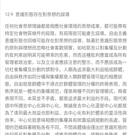
12.9 意識形態存在對思想的誤導
任何社會思想理論都是相應社會環境的思想成果，都可能帶有
特定社會物質條件的局限，有局限就可能產生誤導。自由主義
意識形態也同樣可能存在對思想的誤導，執著於意識形態思想
的原則與理想而忽略社會客觀現實，如哈耶克以對集權及計劃
的批判來說明其可能帶來的危害，然而這種批判應當成為所有
管理者政治家，以及立法者應該注意的警示，而不應該成為一
切社會集權及計劃的禁制令。人類為追求最大利益組成群體，
自由與秩序如同分權與集權都是人類群體管理可能的相應狀
態，自由就是群體中不適合於群體管理的分權的終極表現，而
秩序就是一體化的集權規范，僅是兩種不同的管理模式，兩者
表現不同，本質並不矛盾，都是追求最大利益的手段。現代術
語中所謂去中心化與中心化，無論是去中心化還是中心化都是
為了達到最大效益也即利益，去中心化有利於體系的靈活性與
效率，中心化就意味相應的集權具有統籌協調規劃的長處，管
理的范疇與著眼點各有不同，不問具體緣由僅出於意識形態的
信仰而反對集權及計劃，或推崇個體自由，挑戰社會秩序，都