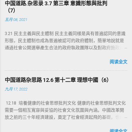
中国道路.杂思录 3.7 第三章 意識形態與批判
老弱病殘成為社會個體自身的責任。現代社會生產力與科技的
（7）
發展，社會物質財富的富足，社會大眾靠自我個體能力也能在
五月 08, 2021
社會中自立生存，舊有的社會基層細胞或家庭不再是社會個體
生存或生活的必要手段，舊有的社會基層細胞組織對社會個體
3.21 民主主義與民主體制 民主主義同樣是具有普遍認同的意識
失去組織與保護功能，而現代社會文化與思想也鼓勵社會個體
形態，民主體制也成為普遍被認可的政府體制，簡單地說就是
以自我意願追求個體成就與幸福，這也必然帶來社會的倫理道
通過社會公開選舉產生合法的政府執政團隊以及對政府施政進
德觀念的改變。后工業化的社會將是一個碎片化與扁平的社
行監督的議會。經近代數百年的發展，民主體制也已成為非常
會，許多過去屬於社會個體與家庭的職責，如生育與養老，由
穩定與成熟的政治體制。民主的本質就是一種管理的手段，在
阅读全文
於家庭與社會基層的瓦解或萎縮使相應的個體職能變弱，或社
民主體制發展的進程中，對社會文化的進步與經濟的發展無疑
會個體不再意願承擔相應的社會家庭職能，這些都將成為社會
起到非常積極的推動。民主在西方工業化過程所取得的的積極
必須面對與解決的問題。比如社會生育率的下降，人口的減
中国道路杂思路 12.6 第十二章 理想中國（6）
作用，使民主體制成為社會具有現代文化文明的象征，也成為
少，個體的健康與養老等社會問題，這些過去屬於家庭的責任
九月 17, 2022
解決一切社會問題的最佳答案，與自由主義意識形態一道成為
都成為社會需要承擔的責任。表面是社會進步帶來的變化，卻
自由主義者贊美的普世價值。然而經過幾百年的發展，許多事
其實也是是社會物質生產進步帶來的消極后果，追求個體自由
12.18 培養健康的社會思想批判文化 健康的社會思想批判文化
例表明民主並非解決一切問題的靈丹妙藥，也顯現一些問題。
與幸福的社會個體將部分個體責任推向社會，這就是自由民主
需要一個相互寬容與妥協的社會文化氛圍與內涵。中國改革開
在一些推行民主改革的地區，民主不僅沒有帶來預期的結果，
價值鼓勵下，個體享樂意識的膨脹，追求個體幸福與成就的現
放之前的三十年經濟建設，奠定了社會經濟起飛的基礎，也由
而是相反，民主的改革帶來社會動蕩，甚至社會分裂，經濟停
實必然結果。這是社會生產進步必然帶來的社會變化，自由權
於意識形態思想的禁錮，走了不少彎路，遭遇許多人為挫折，
滯，即使是民主體制施行百年的西方國家，對一些社會問題也
力屬於每個社會個體，屬於自己，而責任則屬於社會，民主或
頻發的社會政治運動，對不少社會個體以及家庭而言，不僅是
阅读全文