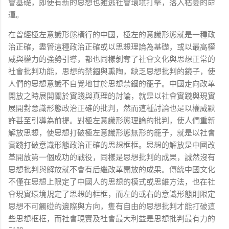
會基礎，即使有新的思想也難逃社會環境打擊，落入枯萎的命
運。
在曾經極左意識形態橫行的中國，極左的意識形態就是一種政
治正確，盡管這種政治正確或以思想理論為基礎，或以最高權
威與權力的強勢引導，都也同樣剝奪了社會文化與思想正常的
社會批判功能，思想的禁錮與熏陶，缺乏思想批判的鏡子，使
人們的思想意識不自覺地甘於思想禁錮的籠子。中國走向改革
開放之時展開關於實踐與真理的討論，就是以社會實踐與現實
展開對意識形態政治正確的批判，然而這種討論也是以權威默
許甚至引導為前提。對極左意識形態理論的批判，使人們重新
解放思想，使思想打破極左意識形態無形的籠子，就是以社會
實踐打破意識形態政治正確的思想框框。思想的解放是中國改
革開放第一個成功的戰役，同樣是思想批判的成果，誠然沒有
思想批判與解放就不會有后繼改革開放的成果。傳統中國文化
不僅在思想上限定了中國人的思想的模式或思維方法，也在社
會現實環境規定了思想的框框，而左的或右的意識形態則限定
思想不可觸碰的邊際與方向，隻有自由的思想批判才能打破這
些思想框框，而社會現實及社會最大利益是思想批判最有力的