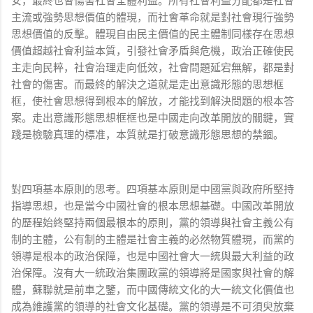
安，最終也會傷害社會全體利益。所有社會利益分配都是社會
主流或強勢思想價值的體現，而社會革命就是對社會現行強勢
思想價值的反擊。體現自由民主價值的民主體制同樣存在思想
價值超越社會利益本質，引發社會矛盾與危機，政治正確使民
主走向民粹，社會治理走向低效，社會問題延宕無解，都是對
社會的傷害。而最終的解決之道就是走出意識形態的思想框
框，使社會思想得到根本的解放，才能找到解決問題的根本答
案。走出意識形態思想框框也是中國走向改革開放的關鍵，實
踐是檢驗真理的標准，本質就是打破意識形態思想的禁錮。
對四項基本原則的思考。四項基本原則是中國黨與政府所堅持
指導思想，也是當今中國社會的根本思想基礎。中國改革開放
的歷程始終堅持兩個最根本的原則，黨的領導與社會主義公有
制的主體，公有制的主體是社會主義的必然物質體現，而黨的
領導是根本的政治保障，也是中國社會大一統與最大利益的政
治保障。沒有大一統政治集團政黨的領導將是國家與社會的解
體，蘇聯就是前車之鑒，而中國傳統文化的大一統文化價值也
成為維護黨的領導的社會文化基礎。黨的領導是不可須臾放棄