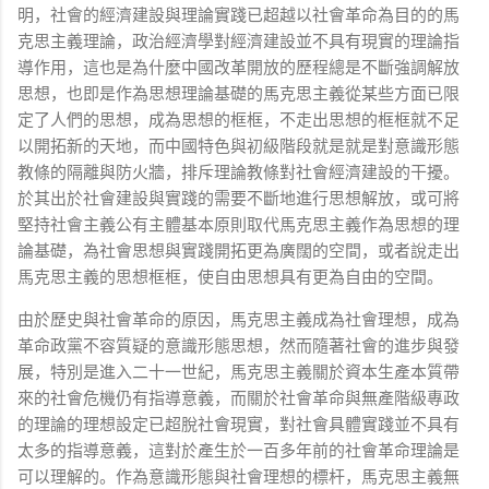
明，社會的經濟建設與理論實踐已超越以社會革命為目的的馬
克思主義理論，政治經濟學對經濟建設並不具有現實的理論指
導作用，這也是為什麼中國改革開放的歷程總是不斷強調解放
思想，也即是作為思想理論基礎的馬克思主義從某些方面已限
定了人們的思想，成為思想的框框，不走出思想的框框就不足
以開拓新的天地，而中國特色與初級階段就是就是對意識形態
教條的隔離與防火牆，排斥理論教條對社會經濟建設的干擾。
於其出於社會建設與實踐的需要不斷地進行思想解放，或可將
堅持社會主義公有主體基本原則取代馬克思主義作為思想的理
論基礎，為社會思想與實踐開拓更為廣闊的空間，或者說走出
馬克思主義的思想框框，使自由思想具有更為自由的空間。
由於歷史與社會革命的原因，馬克思主義成為社會理想，成為
革命政黨不容質疑的意識形態思想，然而隨著社會的進步與發
展，特別是進入二十一世紀，馬克思主義關於資本生產本質帶
來的社會危機仍有指導意義，而關於社會革命與無產階級專政
的理論的理想設定已超脫社會現實，對社會具體實踐並不具有
太多的指導意義，這對於產生於一百多年前的社會革命理論是
可以理解的。作為意識形態與社會理想的標杆，馬克思主義無