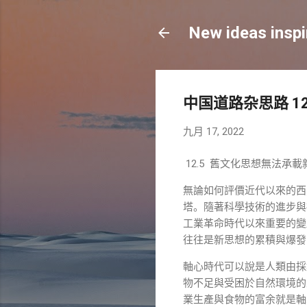
New ideas inspi
中国道路杂思路 12
九月 17, 2022
12.5 舊文化思想無法承載
無論如何評價近代以來的西
塔。隨著科學技術的進步與
工業革命時代以來重要的變
往往是新思想的累積與爆發
軸心時代可以說是人類由採
物不足與受困於自然環境的
業生產與食物的富余就是軸