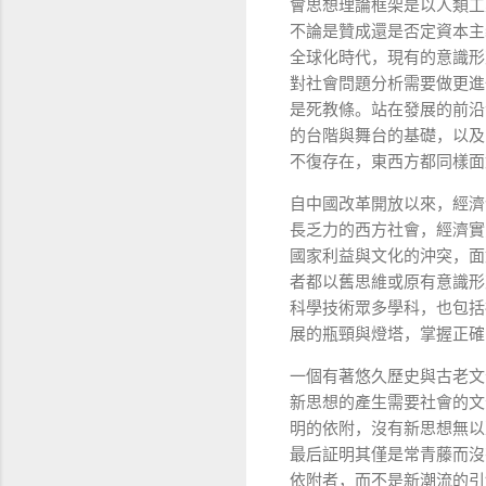
會思想理論框架是以人類工
不論是贊成還是否定資本主
全球化時代，現有的意識形
對社會問題分析需要做更進
是死教條。站在發展的前沿
的台階與舞台的基礎，以及
不復存在，東西方都同樣面
自中國改革開放以來，經濟
長乏力的西方社會，經濟實
國家利益與文化的沖突，面
者都以舊思維或原有意識形
科學技術眾多學科，也包括
展的瓶頸與燈塔，掌握正確
一個有著悠久歷史與古老文
新思想的產生需要社會的文
明的依附，沒有新思想無以
最后証明其僅是常青藤而沒
依附者，而不是新潮流的引