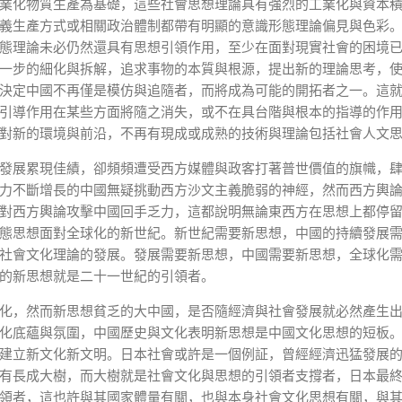
業化物質生產為基礎，這些社會思想理論具有強烈的工業化與資本
義生產方式或相關政治體制都帶有明顯的意識形態理論偏見與色彩
態理論未必仍然還具有思想引領作用，至少在面對現實社會的困境
一步的細化與拆解，追求事物的本質與根源，提出新的理論思考，
決定中國不再僅是模仿與追隨者，而將成為可能的開拓者之一。這
引導作用在某些方面將隨之消失，或不在具台階與根本的指導的作
對新的環境與前沿，不再有現成或成熟的技術與理論包括社會人文
發展累現佳績，卻頻頻遭受西方媒體與政客打著普世價值的旗幟，
力不斷增長的中國無疑挑動西方沙文主義脆弱的神經，然而西方輿
對西方輿論攻擊中國回手乏力，這都說明無論東西方在思想上都停
態思想面對全球化的新世紀。新世紀需要新思想，中國的持續發展
社會文化理論的發展。發展需要新思想，中國需要新思想，全球化
的新思想就是二十一世紀的引領者。
化，然而新思想貧乏的大中國，是否隨經濟與社會發展就必然產生
化底蘊與氛圍，中國歷史與文化表明新思想是中國文化思想的短板
建立新文化新文明。日本社會或許是一個例証，曾經經濟迅猛發展
有長成大樹，而大樹就是社會文化與思想的引領者支撐者，日本最
領者，這也許與其國家體量有關，也與本身社會文化思想有關，與