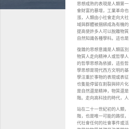
思想成熟的表現是人類第一
會財富的暴增，工業革命也
漲，人類由小社會走向大社
域與群體被捆綁成為有機的
提高使許多人可以脫離物質
自然知識各種學科。這也是
復雜的思想意識是人類區別
物質人走向精神人或哲學人
的哲學思想為依據，這些哲
學思想是現代西方文明的基
學注重於事物的表現或表征
也隻能停留在割裂與碎片化
是自然還是精神，物質還是
階。走向高科技的時代，人
站在二十一世紀初的人類，
階，也是唯一可能的路徑，
代社會任何的社會事件或活