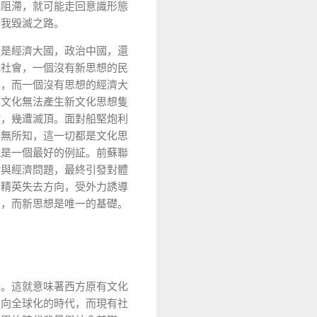
或阻滯，就可能走回意識形態
自我毀滅之路。
僅是經濟大國，政治中國，還
化社會，一個沒有新思想的民
國，而一個沒有思想的經濟大
身文化無法產生新文化思想隻
敗，幾遭滅頂。面對船堅炮利
一無所知，這一切都是文化思
就是一個最好的例証。前蘇聯
會與經濟問題，最終引發對體
會精英失去方向，受外力誘導
國，而新思想是唯一的基礎。
沿。這就意味著西方原有文化
走向全球化的時代，而現有社