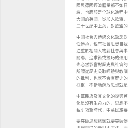
國與德國經濟體量都不如日
端，也應該是全球化進程中
大國的英國，從加入歐盟，
二十世紀中上葉，對歐盟的
中國社會與傳統文化缺乏對
性傳承，也有社會思想自我
注重於相關人物對社會與事
關聯，追求術或技巧的運用
也必然影響對歷史與社會的
所謂從歷史吸取經驗與教訓
的批判，也就不會有歷史的
框框，不斷地解放思想就是
中華民族及其文化的復興首
化是沒有生命力的，思想不
載引領新時代，中華民族要
要突破思想瓶頸就要突破傳
思想窠臼的最根本方法。西