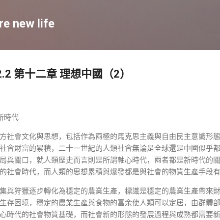
跳至主要内容
re new life
.2 第十二章 理想中國（2）
新時代
方社會文化與思想，包括作為兩極的馬克思主義與自由民主意識形
社會財富的累積，二十一世紀的人類社會無論是全球還是中國似乎
局與關口，就人類歷史而言則是所謂軸心時代，兩者都是新時代的
的社會時代，而人類的思想累積與爆發都是與社會的物質生產手段
集與狩獵逐步轉化為穩定的農業生產，標識是穩定的農業生產帶來
生存困境，穩定的農業生產與食物的富余使人類可以定居，由群體
心時代的社會物質基礎，而社會新的形態的發展過程與成熟都需要