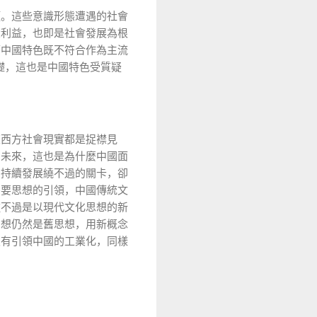
頸。這些意識形態遭遇的社會
大利益，也即是社會發展為根
而中國特色既不符合作為主流
礎，這也是中國特色受質疑
東西方社會現實都是捉襟見
向未來，這也是為什麼中國面
國持續發展繞不過的關卡，卻
需要思想的引領，中國傳統文
種不過是以現代文化思想的新
思想仍然是舊思想，用新概念
沒有引領中國的工業化，同樣