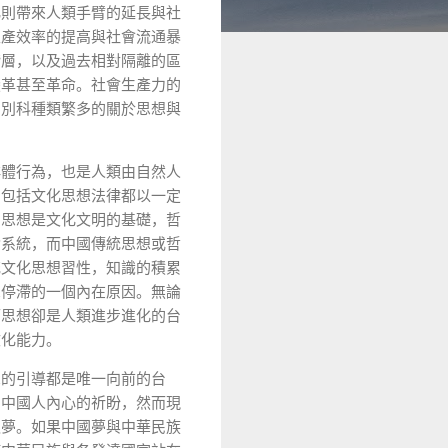
化則帶來人類手臂的延長與社
生產效率的提高與社會流通暴
階層，以及過去相對隔離的區
變革甚至革命。社會生產力的
門別科種類繁多的關於思想與
群體行為，也是人類由自然人
，包括文化思想法律都以一定
。思想是文化文明的基礎，哲
論系統，而中國傳統思想或哲
統文化思想習性，知識的積累
想停滯的一個內在原因。無論
而思想卻是人類進步進化的台
文化能力。
想的引導都是唯一向前的台
個中國人內心的祈盼，然而現
之夢。如果中國夢與中華民族