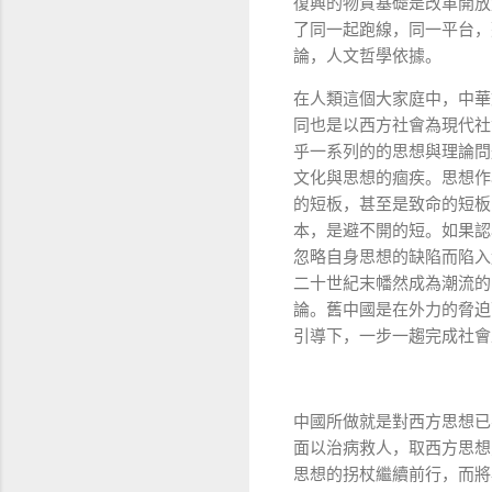
復興的物質基礎是改革開放
了同一起跑線，同一平台，
論，人文哲學依據。
在人類這個大家庭中，中華
同也是以西方社會為現代社
乎一系列的的思想與理論問
文化與思想的痼疾。思想作
的短板，甚至是致命的短板
本，是避不開的短。如果認
忽略自身思想的缺陷而陷入
二十世紀末幡然成為潮流的
論。舊中國是在外力的脅迫
引導下，一步一趨完成社會
中國所做就是對西方思想已
面以治病救人，取西方思想
思想的拐杖繼續前行，而將