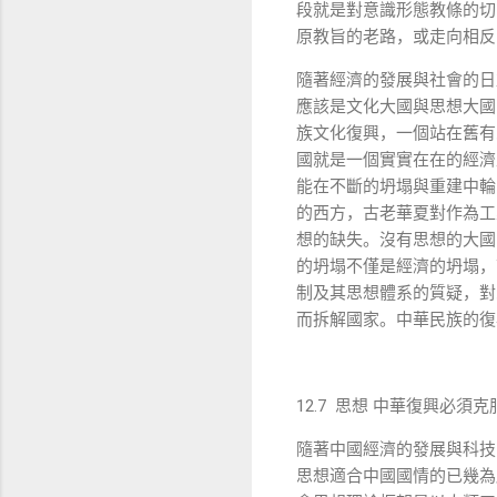
段就是對意識形態教條的切
原教旨的老路，或走向相反
隨著經濟的發展與社會的日
應該是文化大國與思想大國
族文化復興，一個站在舊有
國就是一個實實在在的經濟
能在不斷的坍塌與重建中輪
的西方，古老華夏對作為工
想的缺失。沒有思想的大國
的坍塌不僅是經濟的坍塌，
制及其思想體系的質疑，對
而拆解國家。中華民族的復
12.7 思想 中華復興必須
隨著中國經濟的發展與科技
思想適合中國國情的已幾為