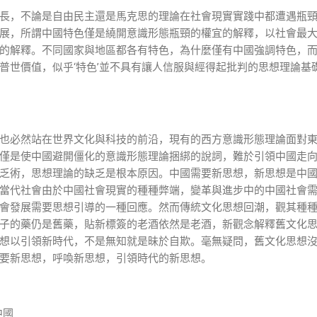
長，不論是自由民主還是馬克思的理論在社會現實實踐中都遭遇瓶
展，所謂中國特色僅是繞開意識形態瓶頸的權宜的解釋，以社會最
的解釋。不同國家與地區都各有特色，為什麼僅有中國強調特色，
普世價值，似乎‘特色’並不具有讓人信服與經得起批判的思想理論基
也必然站在世界文化與科技的前沿，現有的西方意識形態理論面對
僅是使中國避開僵化的意識形態理論捆綁的說詞，難於引領中國走
乏術，思想理論的缺乏是根本原因。中國需要新思想，新思想是中
當代社會由於中國社會現實的種種弊端，變革與進步中的中國社會
會發展需要思想引導的一種回應。然而傳統文化思想回潮，觀其種
子的藥仍是舊藥，貼新標簽的老酒依然是老酒，新觀念解釋舊文化
想以引領新時代，不是無知就是昧於自欺。毫無疑問，舊文化思想
要新思想，呼喚新思想，引領時代的新思想。
中國