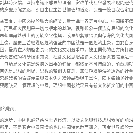
割與防火牆。堅持意識形態思想理論，當改革或社會發展出現問題
的意識形態之路，即自由民主普世價值的道路，這是一條自我否定
益富有，中國必挾於強大的經濟力量走進世界舞台中心，中國將不
，而思想大國則是一切最根本的基礎。很難想象一個沒有思想的文
思想理論基礎上的民族文化復興，或思想萎縮猥瑣與停滯的文化大
土豪。歷史上曾經幾度經濟強盛的中國就是一個經濟土豪，由於自
回，最終在人類歷史長河的文化文明競爭中，被工業化的西方所打
業化基礎的科學技術知識，社會文化思想諸多人文概念與基礎更是
，無論是文化還是經濟的軍事的強權，都將是不可持續的，前蘇聯
首先是思想的坍塌，思想的禁錮與貧乏，無法解釋解決所遭遇的社
思想體系的質疑使黨與國家失去精神基礎與正當性，國家領袖與社
興應該是一個理想的中國，理想中國必然是具有新文化新文明的中
克服的瓶頸
的進步，中國也必然站在世界經濟，以及文化與科技思想發展的前
所用，不盡適合中國國情的也以中國特色敬而遠之，再者世界處於