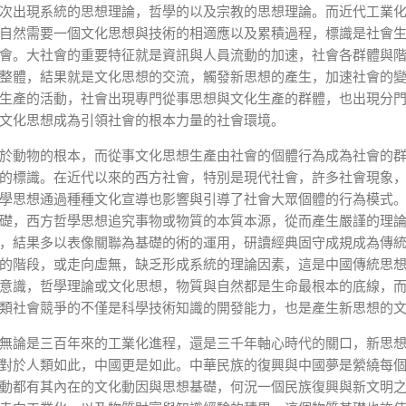
次出現系統的思想理論，哲學的以及宗教的思想理論。而近代工業
自然需要一個文化思想與技術的相適應以及累積過程，標識是社會
會。大社會的重要特征就是資訊與人員流動的加速，社會各群體與
整體，結果就是文化思想的交流，觸發新思想的產生，加速社會的
生產的活動，社會出現專門從事思想與文化生產的群體，也出現分
文化思想成為引領社會的根本力量的社會環境。
於動物的根本，而從事文化思想生產由社會的個體行為成為社會的
的標識。在近代以來的西方社會，特別是現代社會，許多社會現象
學思想通過種種文化宣導也影響與引導了社會大眾個體的行為模式
礎，西方哲學思想追究事物或物質的本質本源，從而產生嚴謹的理
，結果多以表像關聯為基礎的術的運用，研讀經典固守成規成為傳
的階段，或走向虛無，缺乏形成系統的理論因素，這是中國傳統思
意識，哲學理論或文化思想，物質與自然都是生命最根本的底線，
類社會競爭的不僅是科學技術知識的開發能力，也是產生新思想的
無論是三百年來的工業化進程，還是三千年軸心時代的關口，新思
對於人類如此，中國更是如此。中華民族的復興與中國夢是縈繞每
動都有其內在的文化動因與思想基礎，何況一個民族復興與新文明