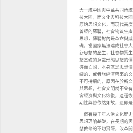
大一統中國與中華共同傳統
技大國，而文化與科技大國
原始思想文化，而現代高度
曾經的蘇聯，社會物質生產
思想，蘇聯對內是革命與威
礎，當國家無法達成社會大
新思想的產生，社會物質生
想基礎的意識形態思想的僵
導而亡國，本身就是思想僵
續的，或者說經濟帶來的文
不可持續的，原因在於新文
與思想，社會文明就不會有
會經濟與文化恢復，這種恢
期性興替依然如故，這即是
一個有幾千年人治文化歷史
思想理論基礎，在長期的輿
態教條的不切實際，改革開