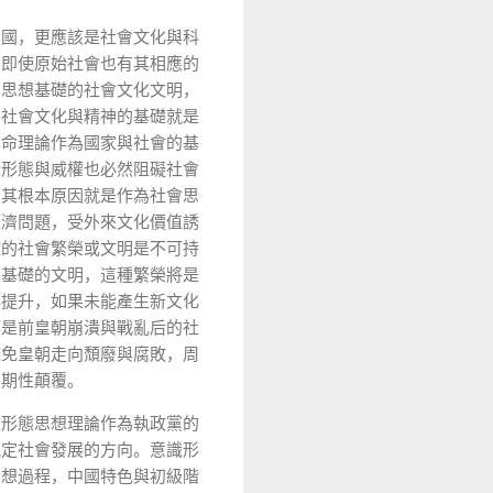
強國，更應該是社會文化與科
，即使原始社會也有其相應的
有思想基礎的社會文化文明，
，社會文化與精神的基礎就是
革命理論作為國家與社會的基
識形態與威權也必然阻礙社會
，其根本原因就是作為社會思
經濟問題，受外來文化價值誘
礎的社會繁榮或文明是不可持
為基礎的文明，這種繁榮將是
與提升，如果未能產生新文化
都是前皇朝崩潰與戰亂后的社
避免皇朝走向頹廢與腐敗，周
周期性顛覆。
識形態思想理論作為執政黨的
規定社會發展的方向。意識形
思想過程，中國特色與初級階