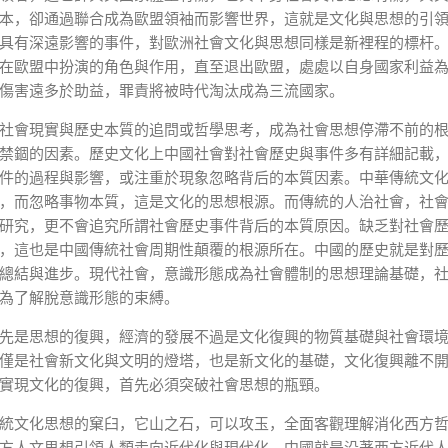
本，卻通過聯合成為歐盟領袖而影響世界，這就是文化與思想的引
具有深遠影響的事件，對歐洲社會文化與思想同樣是新裡程的標杆
在歐盟中扮演的角色與作用，直至退出歐盟，處處以自身國家利益
傷害遠多於助益，罪責將被時代淘汰成為三流國家。
社會現實與歷史本質的追問或哲學思考，成為社會思想停滯不前的
禁錮的因素。歷史文化上中國社會對社會歷史與事件多有詳細記載
件的過程與影響，或注重於現象忽略背后的本質因素。中華傳統文
，而忽略事物本質，這是文化的思想根源。而傳統的人治社會，社
研究，更不會追究所謂社會歷史事件背后的本質原因。缺乏對社會
，這也是中國傳統社會周期性顛覆的根源所在。中國的歷史就是對
總結與進步。現代社會，意識形態成為社會體制的思想理論基礎，
為了解脫意識形態的束縛。
先是思想的復興，經濟的發展不過是文化復興的物質基礎與社會環
僅是社會新文化與文明的燈塔，也是新文化的基礎，文化復興離不
實現文化的復興，首先必須突破社會思想的瓶頸。
統文化思想的窠臼，它山之石，可以攻玉，全面客觀理解消化西方
方人文思想引領人類走向近代化與現代化，中國就是沿著西方近代