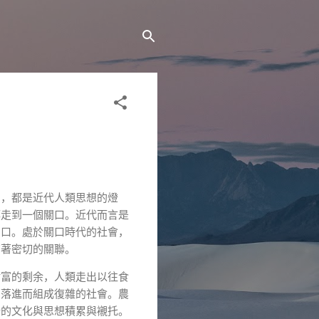
態，都是近代人類思想的燈
都走到一個關口。近代而言是
關口。處於關口時代的社會，
有著密切的關聯。
財富的剩余，人類走出以往食
部落進而組成復雜的社會。農
新的文化與思想積累與襯托。