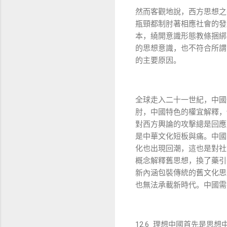
然而客觀地說，西方思想之
瓶頸都制肘著相應社會的發
本，繞開意識形態教條捆綁
的思想意識，也不符合所謂
的主要原因。
全球走入二十一世紀，中國
肘，中國特色的權宜解釋，
對西方輿論的攻擊總是回應
是中華文化短板與痛。中國
化也出現回潮，這也是對社
概念解釋舊思想，換了藥引
新內涵包裝傳統的舊文化思
也無法承載新時代。中國需
12.6 理想中國首先是思想