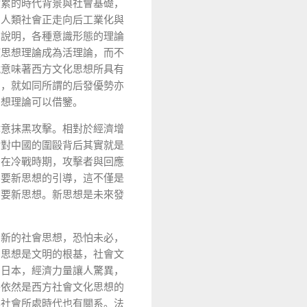
積累的時代背景與社會基礎，
。人類社會正走向后工業化與
已說明，各種意識形態的理論
使思想理論成為活理論，而不
就意味著西方文化思想所具有
用，就如同所謂的后發優勢亦
思想理論可以借鑒。
肆意抹黑攻擊。相對於經濟增
論對中國的圍毆背后其實就是
留在冷戰時期，攻擊者與回應
需要新思想的引導，這不僅是
需要新思想。新思想是未來發
出新的社會思想，恐怕未必，
。思想是文明的根基，社會文
的日本，經濟力量讓人驚異，
終依然是西方社會文化思想的
其社會所處時代也有關系。法