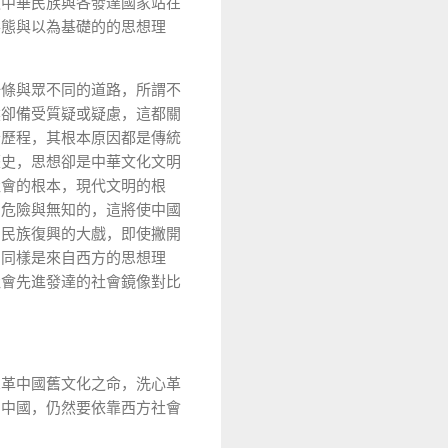
使中華民族與各發達國家站在
形態與以為基礎的的思想理
一條與眾不同的道路，所謂不
然卻備受質疑或疑慮，這都關
辛歷程，其根本原因都是傳統
歷史，思想卻是中華文化文明
社會的根本，現代文明的根
常危險與無知的，這將使中國
了民族復興的大戲，即使撇開
，同樣是來自西方的思想理
社會先進發達的社會鏡像對比
想革中國舊文化之命，洗心革
的中國，仍然要依靠西方社會
。