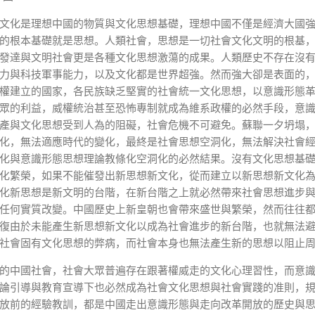
文化是理想中國的物質與文化思想基礎，理想中國不僅是經濟大國
的根本基礎就是思想。人類社會，思想是一切社會文化文明的根基
發達與文明社會更是各種文化思想激蕩的成果。人類歷史不存在沒
力與科技軍事能力，以及文化都是世界超強。然而強大卻是表面的
權建立的國家，各民族缺乏堅實的社會統一文化思想，以意識形態
眾的利益，威權統治甚至恐怖專制就成為維系政權的必然手段，意
產與文化思想受到人為的阻礙，社會危機不可避免。蘇聯一夕坍塌
化，無法適應時代的變化，最終是社會思想空洞化，無法解決社會
化與意識形態思想理論教條化空洞化的必然結果。沒有文化思想基
化繁榮，如果不能催發出新思想新文化，從而建立以新思想新文化
化新思想是新文明的台階，在新台階之上就必然帶來社會思想進步
任何實質改變。中國歷史上新皇朝也會帶來盛世與繁榮，然而往往
復由於未能產生新思想新文化以成為社會進步的新台階，也就無法
社會固有文化思想的弊病，而社會本身也無法產生新的思想以阻止
的中國社會，社會大眾普遍存在跟著權威走的文化心理習性，而意
論引導與教育宣導下也必然成為社會文化思想與社會實踐的准則，
放前的經驗教訓，都是中國走出意識形態與走向改革開放的歷史與