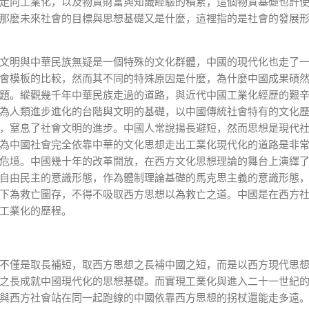
走向工業化，以及物質財富與知識經驗的積累，這個物質基礎也許
那麼未來社會的目標與思想基礎又是什麼，這裡指的是社會的發展
文明與中華民族無疑是一個特殊的文化群體，中國的現代化也走了
會模板的比較，然而其不同的特殊原因是什麼，為什麼中國成果碩
題。縱觀幾千年中華民族走過的道路，與近代中國工業化經歷的艱
為人類進步進化的台階與文明的基礎，以中國傳統社會特有的文化
，窒息了社會文明的進步。中國人常說揚長避短，然而思想是現代
為中國社會完全依靠中華的文化思想走出工業化現代化的道路是非
危境。中國幾十年的改革開放，在西方文化思想理論的舞台上演繹
自由民主的意識形態，作為體制理論基礎的馬克思主義的意識形態
下為救亡圖存，不得不吸取西方思想以為救亡之道。中國是在西方
工業化的歷程。
不僅是取長補短，取西方思想之長補中國之短，而是以西方現代思
之長成就中國現代化的思想基礎。而實現工業化與進入二十一世紀
與西方社會站在同一起跑線的中國依靠西方思想的拐杖還能走多遠