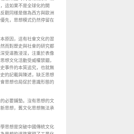
領，這如果不是全球化的開
。反觀同樣是做為西方與歐洲
為優先，思想模式仍然停留在
根本原因，這有社會文化的習
，然而對歷史與社會的研究都
化深受道教浸淫，注重於表像
會思想文化活動受威權禁錮，
歷史事件的本質追究，也就無
歷史的記載與陳述，缺乏思想
社會思想也局促於意識形態的
境的必要鋪墊。沒有思想的文
開新思想，舊文化思想無法承
哲學思想是突破中國傳統文化
人為思想的道路實現了工業化