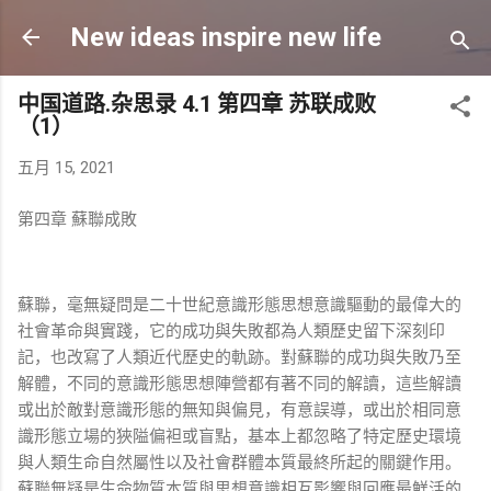
跳至主要内容
New ideas inspire new life
中国道路.杂思录 4.1 第四章 苏联成败
（1）
五月 15, 2021
第四章
蘇聯成敗
蘇聯，毫無疑問是二十世紀意識形態思想意識驅動的最偉大的
社會革命與實踐，它的成功與失敗都為人類歷史留下深刻印
記，也改寫了人類近代歷史的軌跡。對蘇聯的成功與失敗乃至
解體，不同的意識形態思想陣營都有著不同的解讀，這些解讀
或出於敵對意識形態的無知與偏見，有意誤導，或出於相同意
識形態立場的狹隘偏袒或盲點，基本上都忽略了特定歷史環境
與人類生命自然屬性以及社會群體本質最終所起的關鍵作用。
蘇聯無疑是生命物質本質與思想意識相互影響與回應最鮮活的