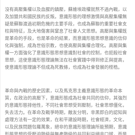
沒有高壓集權以及血腥的鎮壓，蘇維埃政權就熬不過內戰，以
及加盟共和國民族的反叛。意識形態的理想激情與高壓集權無
疑是蘇聯渡過初期危機的主要手段，也成為蘇聯的重要社會支
柱與特征，及大地傷害與窒息了社會人文思想。高壓與集權既
是革命的手段，也是革命的結果，而意識形態思想意識的信仰
化與強制，成為世俗宗教，也使高壓與集權合理化。高壓與集
權一方面強化了意識形態思想意識對社會的控制，也扼殺社會
思想，這使意識形態理論無法在社會實踐中得到修正與提高，
使意識形態理論不但成為死教條，也成為社會發展的桎梏。
革命與內戰的歷史因素，以及馬克思主義意識形態的革命本
質，在政治的高壓下，意識形態成為社會共同的信仰，其強烈
的意識形態排他性，不同社會思想受到壓制，社會思想僵化，
失去活力。在革命及戰爭時期，敵友分明，非黑即白的認知與
處理方法有一定的效果，在和平建設時期，社會經濟，文化，
以及民族問題包羅萬象，絕非的意識形態理論所能預期，意識
形態思想的受壓迫階級與無產階級的共同利益絕非口號，而是