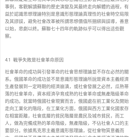
事例，客觀解讀蘇聯的歷史演變及其最終走向解體的過程，有
益於認識思想理論特別是意識形態理論真理性的社會時空局限
及其謬誤，避免社會改革被所謂思想價值所捆綁與誤導，善意
以始，悲劇以終。蘇聯七十四年的軌跡似乎可以得出這些觀
察。
4.1
戰爭失敗是社會革命原因
社會革命的成功與引發革命的社會思想理論並不存在必然的關
系。俄國革命的成功並不是意識形態理論所說是資本主義經濟
生產發展到一定時期的經濟崩潰，或社會發展之必然，瓜熟蒂
落的社會革命，資本經濟孕育成熟的社會革命或無產階級革命
的成功。就當時俄國社會現實而言，俄國處在前工業化及開始
走向工業化的階段，在工業化方面，俄國與西方工業化國家存
在相當距離，社會底層的貧民階層是農民及城市貧民，而工
人，做為完備成熟的革命階級，無產階級，不佔社會人口的主
要部分。依據馬克思主義意識形態理論，從社會物質意義而