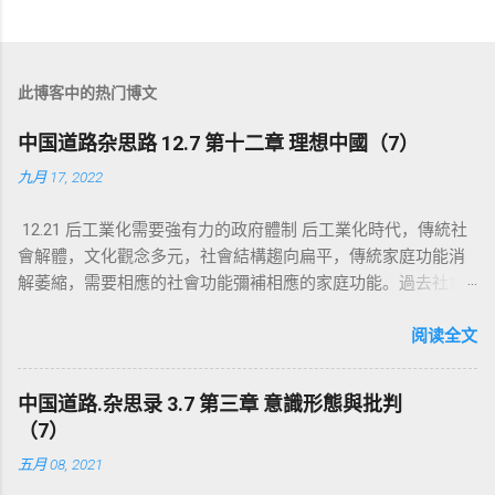
此博客中的热门博文
中国道路杂思路 12.7 第十二章 理想中國（7）
九月 17, 2022
12.21 后工業化需要強有力的政府體制 后工業化時代，傳統社
會解體，文化觀念多元，社會結構趨向扁平，傳統家庭功能消
解萎縮，需要相應的社會功能彌補相應的家庭功能。過去社會
生產力低下，社會個體隻有抱團組成緊密的群體才能生存，家
庭就是維護生存最基本的手段，也成為基本的社會組織。個體
阅读全文
的繁衍生存依靠家庭，維護生命的延續與養老都是家庭基本職
能，也由此產生與此相應的社會倫理道德，家庭的生存與照顧
中国道路.杂思录 3.7 第三章 意識形態與批判
老弱病殘成為社會個體自身的責任。現代社會生產力與科技的
（7）
發展，社會物質財富的富足，社會大眾靠自我個體能力也能在
五月 08, 2021
社會中自立生存，舊有的社會基層細胞或家庭不再是社會個體
生存或生活的必要手段，舊有的社會基層細胞組織對社會個體