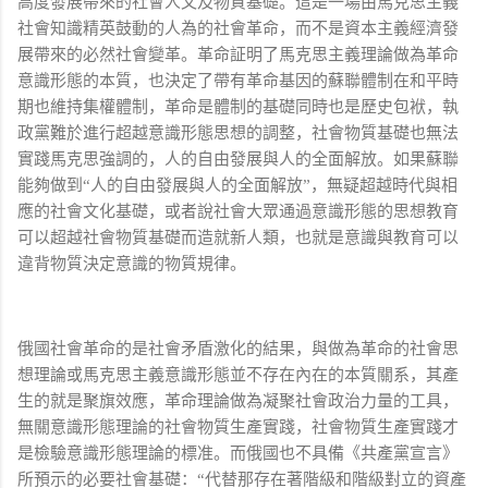
高度發展帶來的社會人文及物質基礎。這是一場由馬克思主義
社會知識精英鼓動的人為的社會革命，而不是資本主義經濟發
展帶來的必然社會變革。革命証明了馬克思主義理論做為革命
意識形態的本質，也決定了帶有革命基因的蘇聯體制在和平時
期也維持集權體制，革命是體制的基礎同時也是歷史包袱，執
政黨難於進行超越意識形態思想的調整，社會物質基礎也無法
實踐馬克思強調的，人的自由發展與人的全面解放。如果蘇聯
能夠做到“人的自由發展與人的全面解放”，無疑超越時代與相
應的社會文化基礎，或者說社會大眾通過意識形態的思想教育
可以超越社會物質基礎而造就新人類，也就是意識與教育可以
違背物質決定意識的物質規律。
俄國社會革命的是社會矛盾激化的結果，與做為革命的社會思
想理論或馬克思主義意識形態並不存在內在的本質關系，其產
生的就是聚旗效應，革命理論做為凝聚社會政治力量的工具，
無關意識形態理論的社會物質生產實踐，社會物質生產實踐才
是檢驗意識形態理論的標准。而俄國也不具備《共產黨宣言》
所預示的必要社會基礎：“代替那存在著階級和階級對立的資產