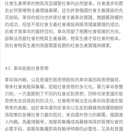
社會生產帶來的物質改造鋪墊社會的必然變革。社會進步的歷
史必然是唯物主義理論基礎，這也許是俄國社會主義建設的先
天缺陷。革命的成功也許是社會主義革命實踐，推翻舊政權的
的成功，但並不是社會主義社會建設與經濟理論實踐的成功，
后者才是革命的最終目的。革命改變了相應社會發展的方向，
卻無法改變社會的物質生產基礎，物質生產才是社會的根本，
而社會物質生產的改變需要長期的社會生產實踐與積累。
4.3.
革命扼殺社會思想
革命與內戰，以及意識形態思想固有的革命基因與思想偏見，
帶來社會高壓與集權，扼殺社會思想的多元化。暴力革命是雙
刃劍，一方面壓制了不同的社會反對思想，同時也使意識形態
思想失去自我批判的活力，社會秩序無法走出革命與意識形態
帶來的高壓。由於革命遭到反革命以及反對蘇維埃政權相關經
濟政策的各種社會力量的抵抗，來自國外勢力的顛覆，俄國進
入內戰。為贏得戰爭，高壓與集權成為蘇維埃政府管理社會的
必要手段，高壓與集權即具有戰爭時期的必要性，又具有意識