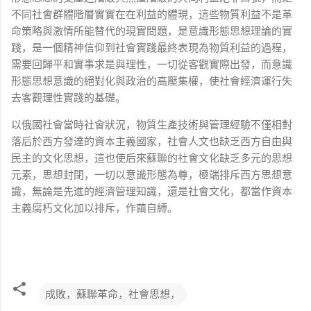
不同社會群體階層實實在在利益的體現，這些物質利益不是革
命策略與激情所能替代的現實問題，是意識形態思想理論的實
踐，是一個精神信仰到社會實踐最終表現為物質利益的過程，
需要回歸平和實事求是與理性，一切從客觀實際出發，而意識
形態思想意識的絕對化與政治的高壓集權，使社會經濟運行失
去客觀理性實踐的基礎。
以俄國社會當時社會狀況，物質生產技術與管理經驗不僅相對
落后於西方發達的資本主義國家，社會人文也缺乏西方自由與
民主的文化思想，這也使后來蘇聯的社會文化缺乏多元的思想
元素，思想封閉，一切以意識形態為尊，極端排斥西方思想意
識，無論是先進的經濟管理知識，還是社會文化，都當作資本
主義腐朽文化加以排斥，作繭自縛。
成敗，蘇聯革命，社會思想，