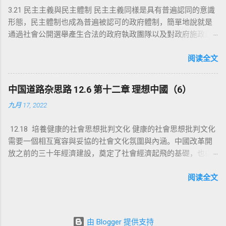
3.21 民主主義與民主體制 民主主義同樣是具有普遍認同的意識
失去組織與保護功能，而現代社會文化與思想也鼓勵社會個體
形態，民主體制也成為普遍被認可的政府體制，簡單地說就是
以自我意願追求個體成就與幸福，這也必然帶來社會的倫理道
通過社會公開選舉產生合法的政府執政團隊以及對政府施政進
德觀念的改變。后工業化的社會將是一個碎片化與扁平的社
行監督的議會。經近代數百年的發展，民主體制也已成為非常
會，許多過去屬於社會個體與家庭的職責，如生育與養老，由
穩定與成熟的政治體制。民主的本質就是一種管理的手段，在
阅读全文
於家庭與社會基層的瓦解或萎縮使相應的個體職能變弱，或社
民主體制發展的進程中，對社會文化的進步與經濟的發展無疑
會個體不再意願承擔相應的社會家庭職能，這些都將成為社會
起到非常積極的推動。民主在西方工業化過程所取得的的積極
必須面對與解決的問題。比如社會生育率的下降，人口的減
中国道路杂思路 12.6 第十二章 理想中國（6）
作用，使民主體制成為社會具有現代文化文明的象征，也成為
少，個體的健康與養老等社會問題，這些過去屬於家庭的責任
九月 17, 2022
解決一切社會問題的最佳答案，與自由主義意識形態一道成為
都成為社會需要承擔的責任。表面是社會進步帶來的變化，卻
自由主義者贊美的普世價值。然而經過幾百年的發展，許多事
其實也是是社會物質生產進步帶來的消極后果，追求個體自由
12.18 培養健康的社會思想批判文化 健康的社會思想批判文化
例表明民主並非解決一切問題的靈丹妙藥，也顯現一些問題。
與幸福的社會個體將部分個體責任推向社會，這就是自由民主
需要一個相互寬容與妥協的社會文化氛圍與內涵。中國改革開
在一些推行民主改革的地區，民主不僅沒有帶來預期的結果，
價值鼓勵下，個體享樂意識的膨脹，追求個體幸福與成就的現
放之前的三十年經濟建設，奠定了社會經濟起飛的基礎，也由
而是相反，民主的改革帶來社會動蕩，甚至社會分裂，經濟停
實必然結果。這是社會生產進步必然帶來的社會變化，自由權
於意識形態思想的禁錮，走了不少彎路，遭遇許多人為挫折，
滯，即使是民主體制施行百年的西方國家，對一些社會問題也
力屬於每個社會個體，屬於自己，而責任則屬於社會，民主或
頻發的社會政治運動，對不少社會個體以及家庭而言，不僅是
阅读全文
束手無策，效果也不盡人意，民主做為一種新的文明的價值，
民粹則是捍衛這種極端自由與權力的手段。 社會個體追求自由
人生軌跡陡變，更是難於忘懷的慘痛經歷。這些社會大歷史不
曾帶來積極與進步的作用，這些積極作用是否也受特定社會條
與幸福將過去屬於個體的責任推向社會，這是社會生產與物質
僅使許多人留下難於抹滅的陰影，也造成社會的政治裂痕。更
件及文化，甚至地域及時間的限制，民主當做一種放之四海而
豐富帶來的必然現象，政府社會責任的增加是未來社會發展或
有甚者，受不同意識形態思想的引導，對社會懷有敵對的情
皆准的真理而無差別推行是否值得商榷。 民主一個重要特征
后工業化社會的必然結果。社會責任的增加也應該是社會權力
由 Blogger 提供支持
緒，不惜散播謠言及編造所謂歷史真相，不顧常識詆毀改革開