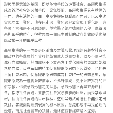
形態思想意識的基因，即以革命手段改造舊社會，高壓與集權
成為管理社會的必然手段。毫無疑問，高壓與集權具有積極的
一面，也有消極的一面，高壓集權使蘇聯贏得內戰，以及高速
實現國家工業化，這在已走過工業化過程於實現工業化的西方
各國而言都是不可思議的，並抗擊了納粹德國的入侵，贏得法
西斯戰爭的勝利，很難想象一個民主體制的政府能夠經受像蘇
聯政權一樣的戰爭磨難。
高壓集權的另一面既是以革命及意識形態理想的名義對社會不
同政見的各階層甚至曾經的革命黨人或同盟者，以及不同民族
進行血腥鎮壓，其血腥絕不亞於西方工業化國家的資本原始積
累的血腥，這些鎮壓的結果使意識形態思想不容質疑，也扼殺
不同社會思想，使意識形態思想成為社會唯一的思想意識，意
識形態成為一種隻允許信奉，不允許懷疑，更不允許批判的世
俗宗教，也使意識形態走向窒息。意識形態不再是來源於社
會，指導社會實踐，並接受社會實踐檢驗的思想，而是禁錮思
想，扭曲社會實踐的思想框框，這也是最終蘇聯社會無法走出
教條，客觀面對經濟現實的根本原因。意識形態不再是前進的
燈塔，而是社會變革的鎖鏈，最終使蘇聯經濟陷入泥潭。