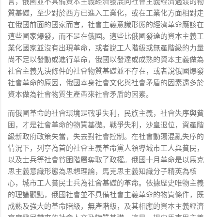
言，俄國並不具備資本主義經濟發展向社會主義經濟過渡的物
質基礎，至少對於西方已進入工業化，或在工業化方面相對走
在俄國前面的國家而言，社會主義意識形態的經濟革命應該在
這些國家爆發，而不是在俄國。這些比俄國發達的資本主義工
業化國家並沒有出現革命，或者說工人階級或無產階級的力量
尚不足以發動或進行革命，俄國以發達或成熟的資本主義做為
社會主義先決條件的社會物質基礎並不存在，或者說俄國爆發
社會革命的原因，俄國本身社會文化與社會矛盾的因素遠多於
資本做為社會物質生產帶來社會矛盾的因素。
而俄國革命的社會環境是戰爭失利，民族主義，社會失序與貧
困，才是社會革命的物質基礎。戰爭失利，沙皇退位，資產階
級新政府政策失當，失去對社會控制。在社會動蕩混亂失序的
情況下，列寧為首的社會主義革命黨人領導城市工人與貧民，
以及士兵等社會貧困階層奪取了政權。俄國十月革命是以馬克
思主義意識形態為思想理論，馬克思主義知識分子精英為核
心，城市工人貧民士兵為社會基礎的革命。依據歷史唯物主義
的理論觀點，俄國社會並不具備社會主義革命的物質條件，既
成熟及強大的革命階級，無產階級，及其相應的資本主義經濟