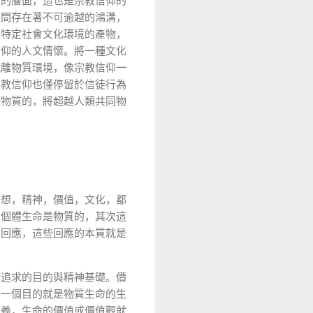
識的層面，這也是宗教信仰的
之間存在著不可逾越的鴻溝，
是特定社會文化環境的產物，
信仰的人文情懷。將一種文化
脫離物質環境，像宗教信仰一
宗教信仰也僅停留於信徒行為
是物質的，將超越人類共同物
思想，精神，價值，文化，都
的個體生命是物質的，其次這
的回應，這些回應的本質就是
命追求的目的與精神基礎。價
有一個目的就是物質生命的生
意義，生命的價值或價值觀就