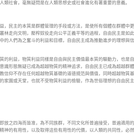
人類社會，毫無疑問是在人類思想史或社會進化有著重要的意義。
益，民主的本質是群體管理的手段或方法，是使所有個體在群體中
叢林走向文明，壓榨奴役走向公平正義平等的過程，自由民主是如
中的人們為之奮斗的利益和目標，自由民主成為推動進步的理想與
質的利益，物質利益同樣是自由與民主價值最本質的驅動力，也是
意識形態無疑已成為超越物質的精神追求，自由民主已成為超越群
教信仰不存在任何超越物質基礎的道德規范與價值，同時超越物質
的家園或天堂，也就不受物質利益的檢驗，作為世俗理想的自由民
即放之四海而皆准，為不同族群，不同文化所普遍接受，普遍適用
精神的有用性，以及取得這些有用性的代價，以人類的共同性，必