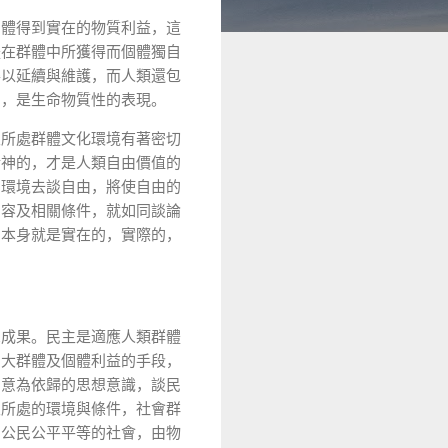
個體得到實在的物質利益，這
體在群體中所獲得而個體獨自
得以延續與維護，而人類還包
的，是生命物質性的表現。
及所處群體文化環境有著密切
精神的，才是人類自由價值的
的環境去談自由，將使自由的
內容及相關條件，就如同談論
由本身就是實在的，實際的，
想成果。民主是適應人類群體
增大群體及個體利益的手段，
民意為依歸的思想意識，談民
及所處的環境與條件，社會群
向公民公平平等的社會，由物