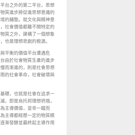
質平台之外的第二平台，思想
，物質進步將促進思想意識的
環境的鋪墊。就文化與精神意
言，社會價值都離不開特定的
然物質之外，建構了一個想象
點，也是理想悲劇的根源。
定與平衡的價值平台遭遇危
平台由於社會物質生產的進步
緩慢而漸進的，則是社會思想
驟雨的社會革命，社會破壞與
質基礎，也就是社會在追求一
破滅，即是烏托邦理想坍塌，
成為主導價值，並非一蹴而
成為主導都經歷一定的物質精
礎逐漸發酵並最終起主導作用