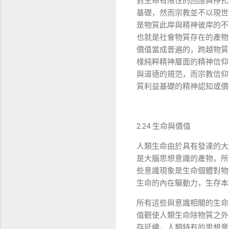
對生命有限性的回應與掙扎
基礎，然而宗教並不以現世
是物質此岸與精神彼岸的不
也就是社會物質存在的產物
價值當成普遍的，跨越物質
樣純粹精神層面的精神信仰
與道德的規范，而宗教信仰
質利益基礎的精神認知或價
2.24
生命與價值
人類生命由於具有發達的大
是大腦思想意識的產物，所
些意識現象是生命個體對物
生命的內在驅動力，生存本
所有這些與意識相關的生命
值觀使人類生命除物質之外
存延續，人類特有的思想意