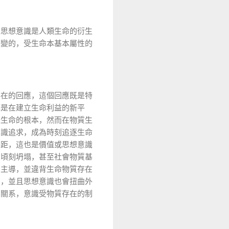
是思想意識是人類生命的衍生
可變的，受生命本基本屬性的
存在的回應，這個回應既是特
都是在建立生命利益的新平
是生命的根本，然而在物質生
意識追求，成為時刻追逐生命
差距，這也是價值或思想意識
會頃刻坍塌，甚至社會物質基
態主導，並違背生命物質存在
的，並且思想意識也會扭曲外
的關系，意識受物質存在的制