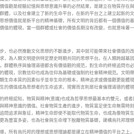
價值觀是經驗記憶與思想意識升華的必然結果，是建立在物質存在
群體，以及社會建立了新的生命平台，在新的平台之上建立起新的
思想價值就是新平台的精神基礎，所有文明的背后都有一個價值的
價值的體現，當一個群體或社會的價值長期沒有改變，也就意味著
步，也必然推動文化思想的不斷進步，其中就可能帶來社會價值的
求，為人類文明提供特定歷史時期共同的思想平台。在人類跨越基
，群體秩序與倫理道德都含有價值觀的規范，對生命的終極追問也
的體現，宗教信仰也成為信仰為基礎或強制的社會精神規范。文明
類生命本質的因素似乎並非生命的根本，精神追求或價值觀更能體
生的價值成為思想者的生命追求，現實而言則是社會倫理道德的體
(
)
的終極認知，物質與精神
意識
也成為哲學思想最基本的雙元，或者
與精神意識的價值。社會物質生產的進步，物質富足使生命無需時
追問追求與象征，精神生命即使不能取代物質生命，也成為像物質
更為豐富多姿，也為社會與生命埋下脫離物質基礎，建構烏托邦理
導，所有烏托邦的理想或思想理論都是建立在精神價值的平台之上