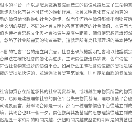
根本的平台，而以思想意識為基礎而產生的價值意識建立了生命物
進步與衍化有著不可替代的推動作用。社會文明進化首先是物質的
新的價值給也將推動社會的進步，然而任何精神價值都離不開物質
會文明的基礎，不同的社會文明也各有其特定的社會價值，本質而
值也使社會思想文化與社會物質生產產生距離，價值使思想意識超
，忽略了社會所需要的物質基礎，這就是所有烏托邦理想的基本特
不斷的社會平台的建立與完善，社會出現危機說明社會賴以維護穩
台無法在襯托社會的變化與進步，主流價值觀遭遇挑戰，舊有價值
符合社會物質進步的價值平台。如果新舊主導社會價值觀的變換是
觀的變換是快速的，並通過社會變革來實現，則可能是血腥的暴風
社會物質存在所能承托的社會現實基礎，或超越生命物質所需的物
想，也即是建設理想社會的價值平台失去物質基礎，理想價值平台
就現象而言，蘇聯垮台即是一例。然而一種理想價值平台從建立到
境，其垮台也非一朝一夕，價值觀與其為基礎的思想理論從建立到
然經歷一定時期的時間跨越，這個時間跨越或歷史時期就是物質基