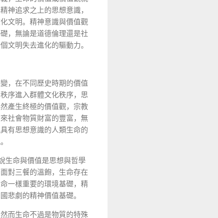
與精神追求之上的思想意識，
文化文明。精神意識與價值觀
基礎，無論是道德倫理還是社
一個文明失去進化的驅動力。
改變，在不同歷史時期的價值
因秩序進入群體文化秩序，思
必然產生終極的價值觀，宗教
帶來社會物質財富的豐富，無
現具有思想意識的人類生命的
現。
說生命與價值是思想與哲學
刻面對三餐的溫飽，生命存在
生命一樣重要的環境基礎，精
想國悲劇的精神價值基礎。
，然而生命不過是物質的特殊