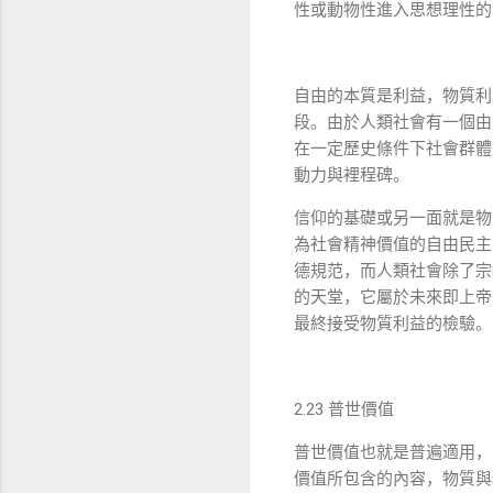
性或動物性進入思想理性的
自由的本質是利益，物質利
段。由於人類社會有一個由
在一定歷史條件下社會群體
動力與裡程碑。
信仰的基礎或另一面就是物
為社會精神價值的自由民主
德規范，而人類社會除了宗
的天堂，它屬於未來即上帝
最終接受物質利益的檢驗。
2.23
普世價值
普世價值也就是普遍適用，
價值所包含的內容，物質與