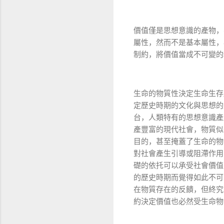
價值僅是思想意識的產物，
屬性，然而不是基本屬性，
制約，將價值當成不可變的
生命的物質性決定生命生存
定歷史時期的文化與思想的
台，人類特有的思想意識產
產豐富的現代社會，物質似
目的，甚至掩蓋了生命的物
對社會產生引導或阻滯作用
礎的依托可以承受社會價值
的歷史時期而覺得如此不可
在物質存在的反饋，但終究
約決定價值也必然受生命物