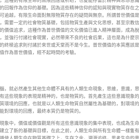
，這種對有限生命的無限回應或祈盼，也隻能存留於精神與思想意
的回報作為信仰的基礎。因為這些精神信仰的認知與現實物質存在
可逾越，有限生命面對無限物質存在的疑問與無奈。所謂普世價值
，需要一定的社會物質基礎，包括物質生產與文化思想，甚至宗教
的價值追求，這種作為普世價值的文化價值已進入精神層面，成為
，並強行付諸社會現實，必然帶來不良的社會后果，這也是為什麼
的終極追求則付諸於來世或天堂而不是今生。普世價值的本質應該
值作為普世價值，經不起時間的考驗。
腦，就必然產生其他生命體不具有的人類生命現象，思維，意識，
有這些現象的表現是精神的，也是物質的。首先產生這些意識現象
質環境的回應，也就是以人類生命物質自然屬性為基礎的，對環境
能對環境的回應，最終本質仍是物質的。
現象中，價值或價值觀是所有這些意識現象的集中表現，也成為生
建立了新的基礎與目標，在此之前，人類生命與所有生命體一樣隻
識使人類生命在物質基礎之上，生存之余，溯源追終，思考生命的