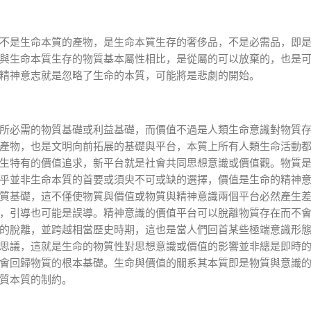
不是生命本質的產物，是生命本質生存的奢侈品，不是必需品，即
與生命本質生存的物質基本屬性相比，是從屬的可以放棄的，也是
精神意志就是忽略了生命的本質，可能將是悲劇的開始。
所必需的物質基礎或利益基礎，而價值不過是人類生命意識對物質
產物，也是文明向前拓展的基礎與平台，本質上所有人類生命活動
生特有的價值追求，新平台就是社會共同思想意識或價值觀。物質
乎並非生命本質的首要或須臾不可或缺的選擇，價值是生命的精神
質基礎，這不僅使物質與價值或物質與精神意識兩個平台必然產生
，引導也可能是誤導。精神意識的價值平台可以脫離物質存在而不
的脫離，並跨越相當歷史時期，這也是當人們回首某些極端意識形
思議，這就是生命的物質性對思想意識或價值的影響並非總是即時
會回歸物質的根本基礎。生命與價值的關系其本質即是物質與意識
質本質的制約。