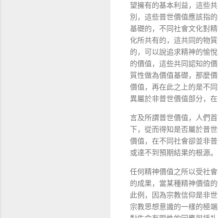
望擁有的基本利益，這些共
別，這些普世價值應該指的
基礎的，不同社會文化對精
化所共有的，這共同的物質
的，可以說追求精神的愉悅
的價值，這些共同認知的價
質性做為價值基礎，那麼價
價值，再在此之上的是不同
異屬於非普世價值部分，在
言及所謂普世價值，人們首
下，從而得知是否屬於普世
價值，在不同社會卻並非普
或達不到預期結果的根源。
任何精神價值之所以受社會
的成果，當某種精神價值的
此例，因為宗教信仰是非世
宗教思想意識的一樣的極端