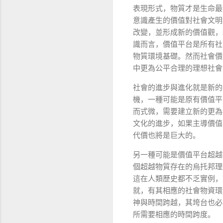
表現形式，物質才是生命最
意識產生的價值對社會文明
改變，並形成新的價值觀，
識而言，價值平台是所有社
物質環境基礎。然而社會價
中更為公平合理的理想社會
社會的進步與進化就是新的
機，一種可能是原有價值平
而式微，需要建立新的更為
文化的進步，如果主導價值
代價也將是巨大的。
另一種可能是價值平台超越
個超越物質存在的烏托邦理
這在人類歷史都不乏實例，
就，有其相應的社會物資環
神與時間跨越，其垮台也必
所需要相應的時間跨度。