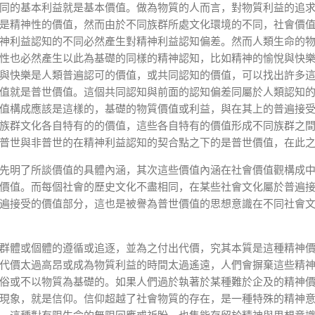
同的基本利益就是基本價值。做為物質的人而言，對物質利益的追
是精神性的價值，然而由於不同族群所處文化環境的不同，社會價
神利益認知的不同必然產生對精神利益認知偏差。然而人類生命的
性也必然產生以此為基礎的同樣的精神認知，比如精神的愉悅與快
與快樂是人類普遍認可的價值，或共同認知的價值，可以找出許多
值就是普世價值。這個共同認知與前面的認知偏差同屬於人類認知
值構成應該是這樣的，基礎的物質價值或利益，與在其上的普遍接
族群文化各自特有的的價值，這些各自特有的價值形成不同族群之
普世與非普世的在精神利益認知的契合點之下的是普世價值，在此
先明了所談價值的具體內涵，其次這些價值內涵在社會價值觀構成
價值。而每個社會的歷史文化不盡相同，在某些社會文化屬於普遍
遍接受的價值部分，這也是被譽為普世價值的思想意識在不同社會
群體或個體的遵循或追逐，並為之付出代價，究其本質是這種精神
代價太過高昂或成為物質利益的時間太過遙遠，人們會摒棄這些精
俗或不以物質為基礎的。如果人們過於執著於某種難於企及的精神
現象，就是信仰。信仰超越了社會物質的存在，是一種特殊的精神