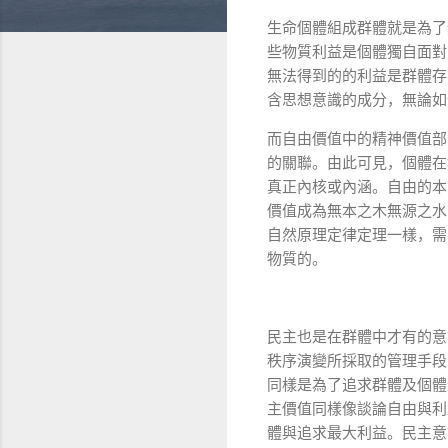
生命個體組成群體就是為了
些物質利益是個體獨自面對
無法得到的的利益是群體存
含思想意識的成分，無論如
而自由價值中的精神價值部
的關聯。由此可見，個體在
真正內核或內涵。自由的本
價值成為無本之木無源之水
自然原理定律定理一樣，需
物質的。
民主也是在群體中才有的意
秩序演變所採取的管理手段
同樣是為了追求群體及個體
主價值同樣像談論自由與利
體與追求最大利益。民主意