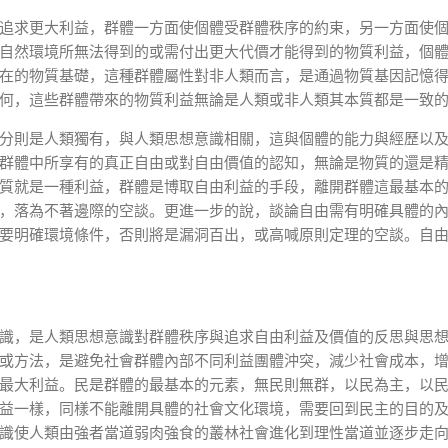
追求更大利益，群體一方面使個體受群體秩序的約束，另一方面使
自然環境所無法得到的或需付出更大代價才能得到的物質利益，個
在的物質基礎，這種群體屬性對非人類而言，是通過物質基因記憶
何，這些群體帶來的物質利益無論是人類或非人類其本質都是一致
分則是人類獨有，與人類思想意識相關，這與個體的能力與經歷以
群體中所享有的真正自由或對自由價值的認知，無論是物質的還是
質就是一種利益，群體是博取自由利益的手段，離開群體這最基本
，落為不著邊際的空談。更進一步的說，談論自由需有明確具體的
要明確環境條件，否則將是漏洞百出，或高喊原則定理的空談。自
識，是人類思想意識對群體秩序與追求自由利益及價值的反思與思
或方法，是避免社會群體內部不同利益團體沖突，減少社會成本，
最大利益。民是群體的最基本的元素，無民則無群，以民為主，以
益一樣，同樣不能離開具體的社會文化環境，需要回到民主的目的
識使人類由強者當道弱肉強食的叢林社會進化到理性當道並逐步走