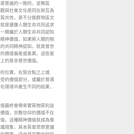
求是普遍的一致的，並無區
值觀與社會文化是同在與互為
物質共性，是不分族群地區文
樂就是健康人類生命共同追求
這一類屬於人類生命共同認知
的精神價值，如果將人類的物
受的共同精神認知，就是普世
間的價值偏差或差異，這些差
之上的是非普世價值。
中的位置，在契合點之上或
接受的價值部分，或屬於普適
文化環境中產生不同的結果，
價值最終會帶來實質物質利益
神價值，宗教信仰的價值不在
價值，這種精神價值就成為像
意識現象，其本質是思想意識